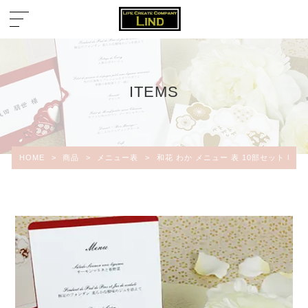
ITEMS
HOME
>
商品
>
メニュー表
>
和花 わか メニュー 表 10部セット 印刷