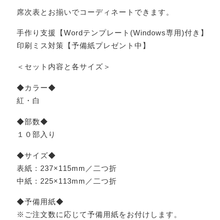
席次表とお揃いでコーディネートできます。
手作り支援【Wordテンプレート(Windows専用)付き】
印刷ミス対策【予備紙プレゼント中】
＜セット内容と各サイズ＞
◆カラー◆
紅・白
◆部数◆
１０部入り
◆サイズ◆
表紙：237×115mm／二つ折
中紙：225×113mm／二つ折
◆予備用紙◆
※ご注文数に応じて予備用紙をお付けします。