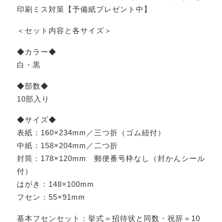
印刷ミス対策【予備紙プレゼント中】
＜セット内容と各サイズ＞
◆カラー◆
白・黒
◆部数◆
10部入り
◆サイズ◆
表紙：160×234mm／三つ折（ゴム紐付）
中紙：158×204mm／二つ折
封筒：178×120mm 郵便番号枠なし（封かんシール
付）
はがき：148×100mm
フセン：55×91mm
基本フセンセット：挙式＝招待状と同数・祝辞＝10