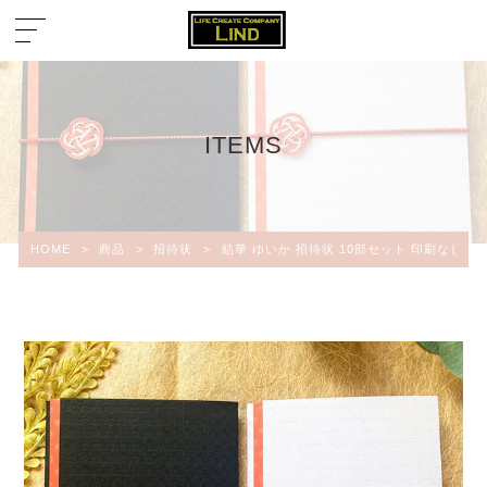
ITEMS
HOME
>
商品
>
招待状
>
結華 ゆいか 招待状 10部セット 印刷なし 手