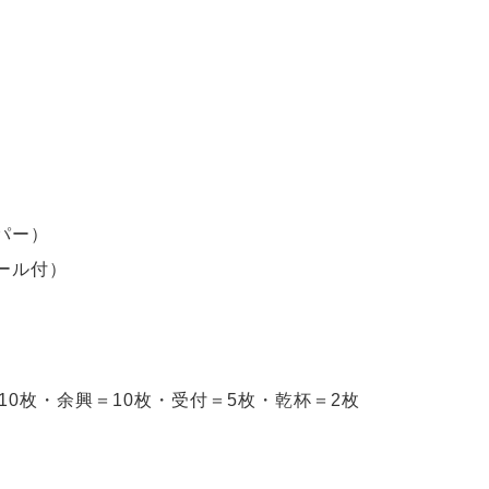
パー）
シール付）
0枚・余興＝10枚・受付＝5枚・乾杯＝2枚