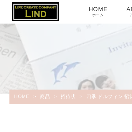
HOME
A
ホーム
HOME
>
商品
>
招待状
>
四季 ドルフィン 招