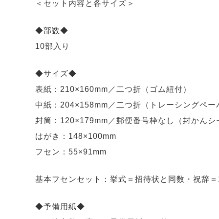
＜セット内容と各サイズ＞
◆部数◆
10部入り
◆サイズ◆
表紙：210×160mm／二つ折（ゴム紐付）
中紙：204×158mm／二つ折（トレーシングペー
封筒：120×179mm／郵便番号枠なし（封かん
はがき：148×100mm
フセン：55×91mm
基本フセンセット：挙式＝招待状と同数・祝辞＝1
◆予備用紙◆