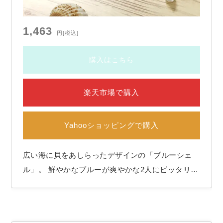
1,463
円
[税込]
購入はこちら
楽天市場で購入
Yahooショッピングで購入
広い海に貝をあしらったデザインの「ブルーシェ
ル」。 鮮やかなブルーが爽やかな2人にピッタリの
アイテム。 席次表とお揃いでコーディネートでき
ます。 手作り支援【Wordテンプレート(Windows
専用)付き】 ＜セット内容と各サイズ＞ ◆部数◆ 1