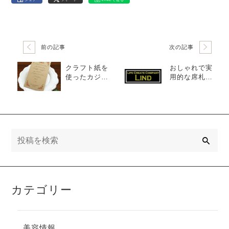
前の記事
次の記事
クラフト紙を
おしゃれで実
使ったカジュ
用的な席札！
アルな結婚式
ギフトにもな
用ペーパーア
る箸席札を紹
イテム！招待
介
状・席次表・
席札・メニュ
ー表のおすす
検
索
めを紹介
カテゴリー
美容情報