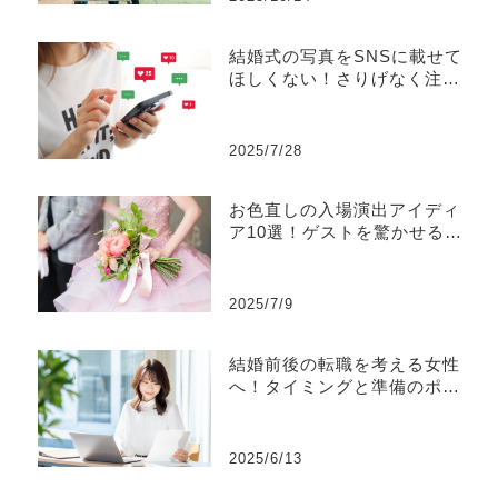
結婚式の写真をSNSに載せて
ほしくない！さりげなく注意
を促す方法とは？
2025/7/28
お色直しの入場演出アイディ
ア10選！ゲストを驚かせる工
夫とは
2025/7/9
結婚前後の転職を考える女性
へ！タイミングと準備のポイ
ントを解説
2025/6/13