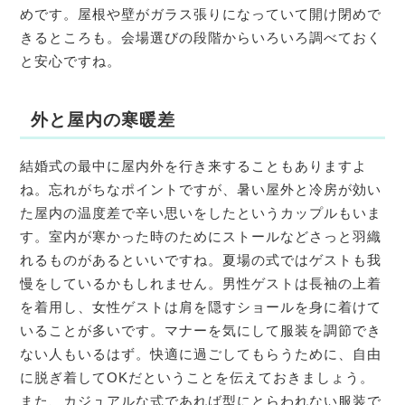
めです。屋根や壁がガラス張りになっていて開け閉めで
きるところも。会場選びの段階からいろいろ調べておく
と安心ですね。
外と屋内の寒暖差
結婚式の最中に屋内外を行き来することもありますよ
ね。忘れがちなポイントですが、暑い屋外と冷房が効い
た屋内の温度差で辛い思いをしたというカップルもいま
す。室内が寒かった時のためにストールなどさっと羽織
れるものがあるといいですね。夏場の式ではゲストも我
慢をしているかもしれません。男性ゲストは長袖の上着
を着用し、女性ゲストは肩を隠すショールを身に着けて
いることが多いです。マナーを気にして服装を調節でき
ない人もいるはず。快適に過ごしてもらうために、自由
に脱ぎ着してOKだということを伝えておきましょう。
また、カジュアルな式であれば型にとらわれない服装で