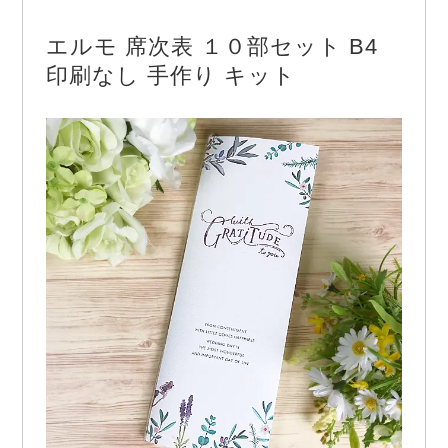
6部入り ◆台紙◆ 130×100mm／二つ折 ◆…
エルモ 席次表 １０部セット B4
印刷なし 手作り キット