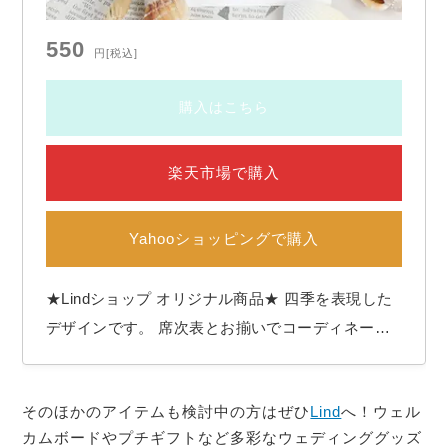
550
円
[税込]
購入はこちら
楽天市場で購入
Yahooショッピングで購入
★Lindショップ オリジナル商品★ 四季を表現した
デザインです。 席次表とお揃いでコーディネート
できます。 手作り支援【Wordテンプレート(Windo
ws専用)付き】 印刷ミス対策【予備紙プレゼント
そのほかのアイテムも検討中の方はぜひ
Lind
へ！ウェル
中】 ＜セット内容と各サイズ＞ ◆部数◆ １０部入
カムボードやプチギフトなど多彩なウェディンググッズ
り ◆本体◆ 168×100mm／一枚もの ◆予備…