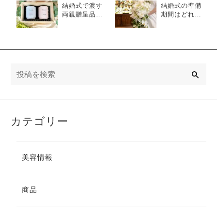
結婚式で渡す
結婚式の準備
両親贈呈品は
期間はどれく
何がいい？実
らい必要？挙
用的でかさば
式・披露宴ま
らないものが
でのスケジュ
人気
ールも紹介
検
索
カテゴリー
美容情報
商品