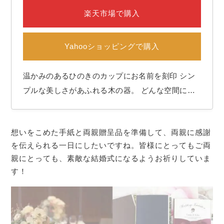
楽天市場で購入
Yahooショッピングで購入
温かみのあるひのきのカップにお名前を刻印 シン
プルな美しさがあふれる木の器。 どんな空間にも
マッチするデザインです。 手にしたときの優しい
感触はリラックスタイムにもぴったり♪ 和やかなひ
想いをこめた手紙と両親贈呈品を準備して、両親に感謝
とときを演出してくれます。 これまでお世話にな
を伝えられる一日にしたいですね。皆様にとってもご両
った両親のお名前を刻印して、感謝の気持ちを伝…
親にとっても、素敵な結婚式になるようお祈りしていま
す！