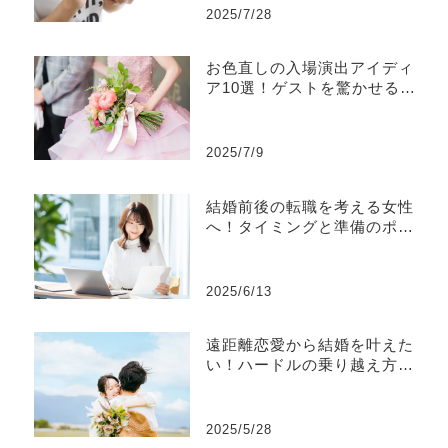
2025/7/28
お色直しの入場演出アイディ
ア10選！ゲストを驚かせる工
夫とは
2025/7/9
結婚前後の転職を考える女性
へ！タイミングと準備のポイ
ントを解説
2025/6/13
遠距離恋愛から結婚を叶えた
い！ハードルの乗り越え方や
ベストなタイミングとは？
2025/5/28