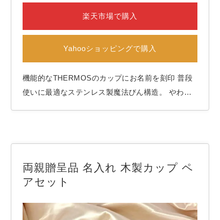
楽天市場で購入
Yahooショッピングで購入
機能的なTHERMOSのカップにお名前を刻印 普段
使いに最適なステンレス製魔法びん構造。 やわら
かい印象のカラーを４色ご用意しました。 外側が
熱くなりにくく結露しにくいので、温かいものも冷
たいものも美味しく飲めます♪ 丸みを帯びた飲み口
は口当たりも◎ これまでお世話になった両親のお
名前…
両親贈呈品 名入れ 木製カップ ペ
アセット