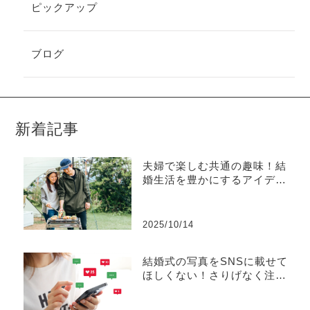
ピックアップ
ブログ
新着記事
夫婦で楽しむ共通の趣味！結
婚生活を豊かにするアイディ
ア集
2025/10/14
結婚式の写真をSNSに載せて
ほしくない！さりげなく注意
を促す方法とは？